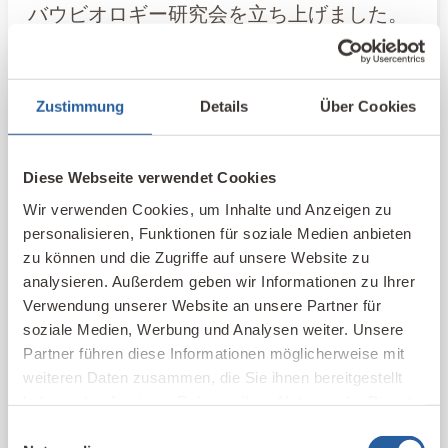
バウビオロギー研究会を立ち上げました。
IBNの会議（2003年バート・エンドルフ）
や2010年ヴュルツブルクでのIBNとVB（バ
Zustimmung
Details
Über Cookies
ウビオロギー協会）での会議でも講演を行
っており、また通信講座バウビオロギー
IBN（2011年）も受講されたバウビオロー
Diese Webseite verwendet Cookies
ゲIBNである。著訳書には『健康な住まい
Wir verwenden Cookies, um Inhalte und Anzeigen zu
personalisieren, Funktionen für soziale Medien anbieten
への道』（2000年、ホルガー・ケーニッヒ
zu können und die Zugriffe auf unsere Website zu
著）や『バウビオロギーという思想・バウ
analysieren. Außerdem geben wir Informationen zu Ihrer
ビオロギーの25の指針』（2003年、アント
Verwendung unserer Website an unsere Partner für
soziale Medien, Werbung und Analysen weiter. Unsere
ン・シュナイダー著）がある。2011年10月
Partner führen diese Informationen möglicherweise mit
から始まった日本での通信教育講座バウビ
weiteren Daten zusammen, die Sie ihnen bereitgestellt
オロギーでは、今までに18名のバウビオロ
haben oder die sie im Rahmen Ihrer Nutzung der Dienste
gesammelt haben.
ーゲBIJが誕生している。機関誌「バウビ
Einwilligungsauswahl