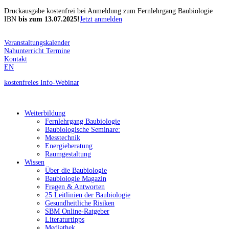
Druckausgabe kostenfrei
bei Anmeldung zum Fernlehrgang Baubiologie
IBN
bis zum 13.07.2025!
Jetzt anmelden
Veranstaltungskalender
Nahunterricht Termine
Kontakt
EN
kostenfreies
Info-Webinar
Weiterbildung
Fernlehrgang Baubiologie
Baubiologische Seminare:
Messtechnik
Energieberatung
Raumgestaltung
Wissen
Über die Baubiologie
Baubiologie Magazin
Fragen & Antworten
25 Leitlinien der Baubiologie
Gesundheitliche Risiken
SBM Online-Ratgeber
Literaturtipps
Mediathek