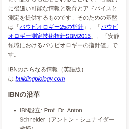
に後追い可能な情報と教育とアドバイスと
測定を提供するものです。そのための基盤
は「
バウビオロギー25の指針
」、「
バウビ
オロギー測定技術指針SBM2015
」、「安静
領域におけるバウビオロギーの指針値」で
す。
IBNのさらなる情報（英語版）
は
buildingbiology.com
IBNの沿革
IBN設立: Prof. Dr. Anton
Schneider（アントン・シュナイダー
教授）