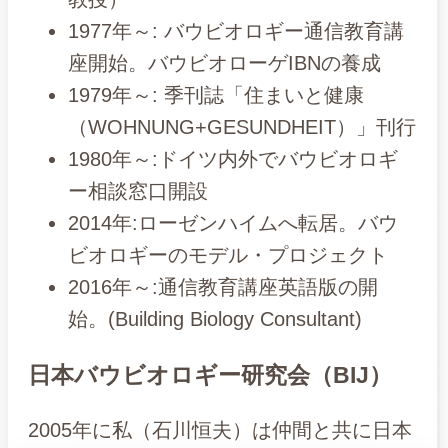
1977年～: バウビオロギー通信教育講
座開始。バウビオローゲIBNの養成
1979年～: 季刊誌「住まいと健康
（WOHNUNG+GESUNDHEIT）」刊行
1980年～:ドイツ内外でバウビオロギ
ー相談窓口開設
2014年:ローゼンハイムへ転居。バウ
ビオロギーのモデル・プロジェクト
2016年～:通信教育講座英語版の開
始。(Building Biology Consultant)
日本バウビオロギー研究会（BIJ）
2005年に私（石川恒夫）は仲間と共に日本