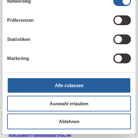
Notwendig
オロギー」は年4回発刊されており、私た
ちIBNとBIJは親しく、パートナー機関とし
Präferenzen
て共に活動している。
Statistiken
Unser Partner in Japan:
Baubiologie Institute of Japan (BIJ)
Marketing
Mit dem BIJ – Baubiologie Institute of
Japan arbeiten wir auf verschiedenen
Alle zulassen
Gebieten eng zusammen. Das BIJ bietet
die Ausbildung zum Baubiologen IBN auf
Auswahl erlauben
Basis unseres Fernlehrgang Baubiologie
IBN in japanischer Sprache an.
Ablehnen
bureau@baubiologie.jp